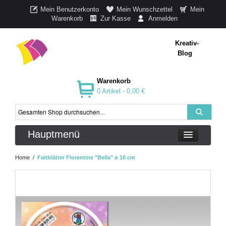
Mein Benutzerkonto
Mein Wunschzettel
Mein
Warenkorb
Zur Kasse
Anmelden
Kreativ-
Blog
Warenkorb
0 Artikel -
0,00 €
Hauptmenü
Home
/
Faltblätter Florentine "Bella" ø 10 cm