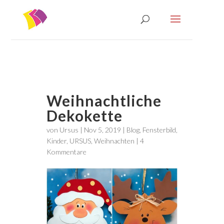
Weihnachtliche
Dekokette
von
Ursus
|
Nov 5, 2019
|
Blog
,
Fensterbild
,
Kinder
,
URSUS
,
Weihnachten
|
4
Kommentare