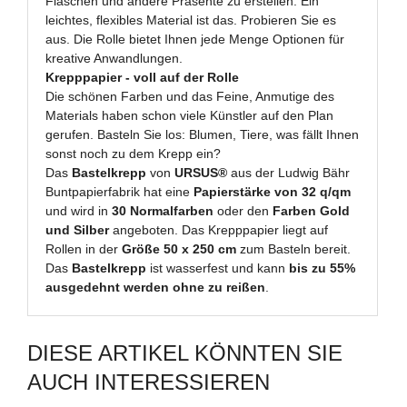
Flaschen und andere Präsente zu erstellen. Ein
leichtes, flexibles Material ist das. Probieren Sie es
aus. Die Rolle bietet Ihnen jede Menge Optionen für
kreative Anwandlungen.
Krepppapier - voll auf der Rolle
Die schönen Farben und das Feine, Anmutige des
Materials haben schon viele Künstler auf den Plan
gerufen. Basteln Sie los: Blumen, Tiere, was fällt Ihnen
sonst noch zu dem Krepp ein?
Das
Bastelkrepp
von
URSUS®
aus der Ludwig Bähr
Buntpapierfabrik hat eine
Papierstärke von 32 q/qm
und wird in
30 Normalfarben
oder den
Farben Gold
und Silber
angeboten. Das Krepppapier liegt auf
Rollen in der
Größe 50 x 250 cm
zum Basteln bereit.
Das
Bastelkrepp
ist wasserfest und kann
bis zu 55%
ausgedehnt werden ohne zu reißen
.
DIESE ARTIKEL KÖNNTEN SIE
AUCH INTERESSIEREN