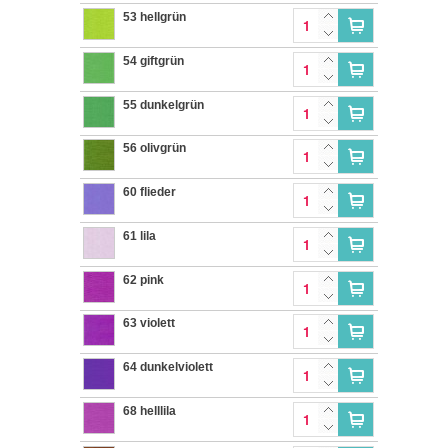
53 hellgrün
54 giftgrün
55 dunkelgrün
56 olivgrün
60 flieder
61 lila
62 pink
63 violett
64 dunkelviolett
68 helllila