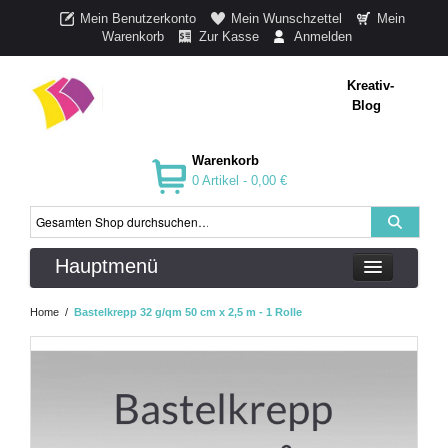
Mein Benutzerkonto
Mein Wunschzettel
Mein
Warenkorb
Zur Kasse
Anmelden
Kreativ-
Blog
Warenkorb
0 Artikel -
0,00 €
Hauptmenü
Home
/
Bastelkrepp 32 g/qm 50 cm x 2,5 m - 1 Rolle