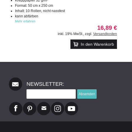
Krepppapier 32 g/m²
Format: 50 cm x 250 cm
Inhalt: 10 Rollen, nicht nassfest
kann abfärben
Mehr erfahren
16,89 €
inkl. 19% MwSt.
,
zzgl.
Versandkosten
In den Warenkorb
NEWSLETTER:
Absenden