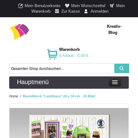
Mein Benutzerkonto
Mein Wunschzettel
Mein
Warenkorb
Zur Kasse
Anmelden
Kreativ-
Blog
Warenkorb
0 Artikel -
0,00 €
Hauptmenü
Home
/
Bastelblock "Landhaus" 24 x 34 cm - 16 Blatt